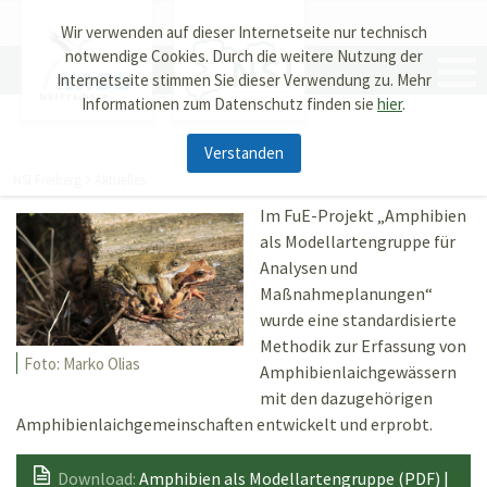
Wir verwenden auf dieser Internetseite nur technisch
notwendige Cookies. Durch die weitere Nutzung der
Internetseite stimmen Sie dieser Verwendung zu. Mehr
NSI Freiberg
Informationen zum Datenschutz finden sie
hier
.
Verstanden
NSI Freiberg
Aktuelles
Im FuE-Projekt „Amphibien
als Modellartengruppe für
Analysen und
Maßnahmeplanungen“
wurde eine standardisierte
Methodik zur Erfassung von
Foto: Marko Olias
Amphibienlaichgewässern
mit den dazugehörigen
Amphibienlaichgemeinschaften entwickelt und erprobt.
Download:
Amphibien als Modellartengruppe (PDF) |